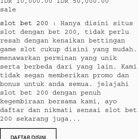
S
IDR 10,000.00
O
IDR 50,000.00
a
sale
r
l
i
slot bet 200
 : Hanya disini situs 
e
g
slot dengan bet 200, tidak perlu 
P
i
resah dengan kenaikan bettingan 
r
n
game slot cukup disini yang mudah. 
i
a
menawarkan perminan yang unik 
c
l
serta berbeda dari yang lain. Kami 
e
P
tidak segan memberikan promo dan 
:
r
bonus untuk anda semua. jelajahi 
i
slot bet 200 dengan penuh 
c
kegembiraan bersama kami, ayo 
e
daftar dan nikmati sensai slot bet 
:
200 sekarang juga...
DAFTAR DISINI